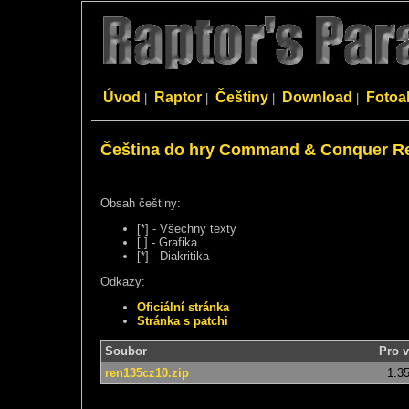
Úvod
Raptor
Češtiny
Download
Fotoa
|
|
|
|
Čeština do hry Command & Conquer R
Obsah češtiny:
[*] - Všechny texty
[ ] - Grafika
[*] - Diakritika
Odkazy:
Oficiální stránka
Stránka s patchi
Soubor
Pro v
ren135cz10.zip
1.35